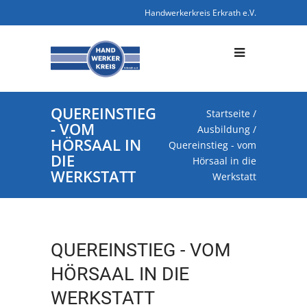
Handwerkerkreis Erkrath e.V.
QUEREINSTIEG
Startseite
/
- VOM
Ausbildung
/
HÖRSAAL IN
Quereinstieg - vom
DIE
Hörsaal in die
WERKSTATT
Werkstatt
QUEREINSTIEG - VOM
HÖRSAAL IN DIE
WERKSTATT