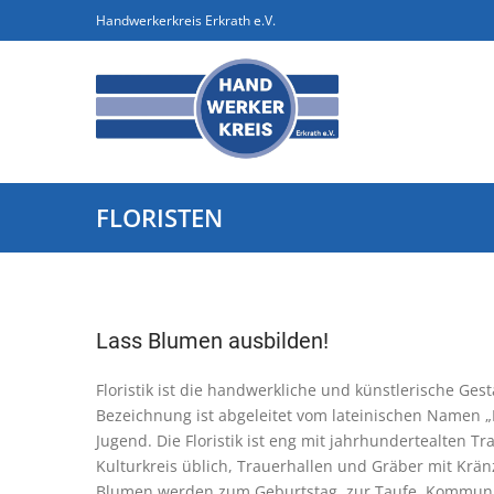
Handwerkerkreis Erkrath e.V.
FLORISTEN
Lass Blumen ausbilden!
Floristik ist die handwerkliche und künstlerische Ge
Bezeichnung ist abgeleitet vom lateinischen Namen „
Jugend. Die Floristik ist eng mit jahrhundertealten T
Kulturkreis üblich, Trauerhallen und Gräber mit K
Blumen werden zum Geburtstag, zur Taufe, Kommunio