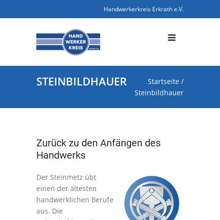
Handwerkerkreis Erkrath e.V.
STEINBILDHAUER
Startseite
/
Steinbildhauer
Zurück zu den Anfängen des
Handwerks
Der Steinmetz übt
einen der ältesten
handwerklichen Berufe
aus. Die